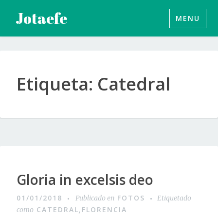
Saltar
Jotaefe
MENU
al
contenido
Etiqueta:
Catedral
Gloria in excelsis deo
01/01/2018
FOTOS
Publicado en
Etiquetado
CATEDRAL
FLORENCIA
como
,