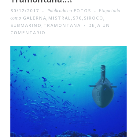
30/12/2017
FOTOS
Publicado en
Etiquetado
GALERNA
MISTRAL
S70
SIROCO
como
,
,
,
,
SUBMARINO
TRAMONTANA
DEJA UN
,
COMENTARIO