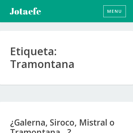
Saltar
Jotaefe
MENU
al
contenido
Etiqueta:
Tramontana
¿Galerna, Siroco, Mistral o
Tramontana…?