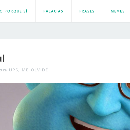
JO PORQUE SÍ
FALACIAS
FRASES
MEMES
ul
UPS, ME OLVIDÉ
do en