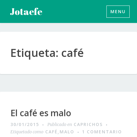
Saltar
Jotaefe
MENU
al
contenido
Etiqueta:
café
Imagen
El café es malo
30/01/2015
CAPRICHOS
Publicado en
CAFÉ
MALO
1 COMENTARIO
Etiquetado como
,