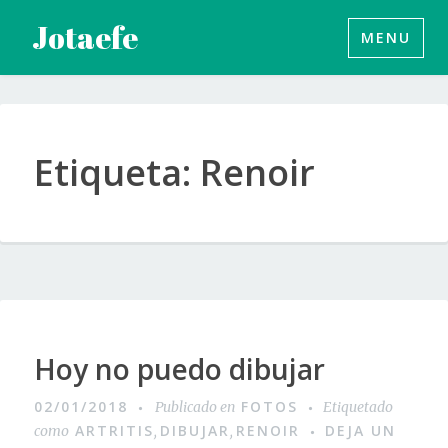
Saltar
Jotaefe
MENU
al
contenido
Etiqueta:
Renoir
Hoy no puedo dibujar
02/01/2018
FOTOS
Publicado en
Etiquetado
ARTRITIS
DIBUJAR
RENOIR
DEJA UN
como
,
,