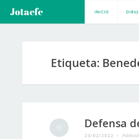
Saltar
Jotaefe
INICIO
DIBU
al
contenido
Etiqueta:
Benede
Defensa de
23/02/2022
Publica