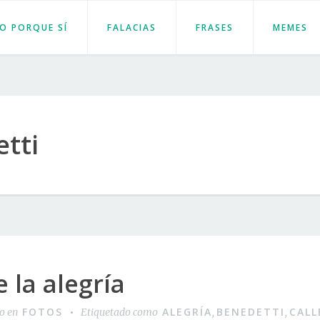
JO PORQUE SÍ
FALACIAS
FRASES
MEMES
tti
 la alegría
FOTOS
ALEGRÍA
BENEDETTI
CALL
do en
Etiquetado como
,
,