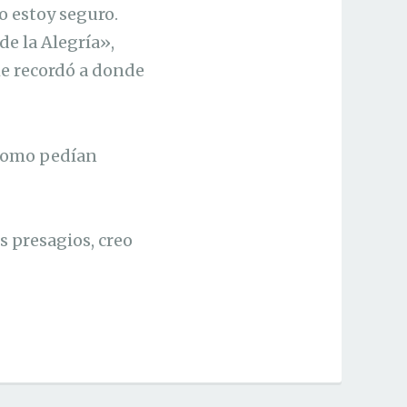
no estoy seguro.
e la Alegría»,
me recordó a donde
 como pedían
s presagios, creo