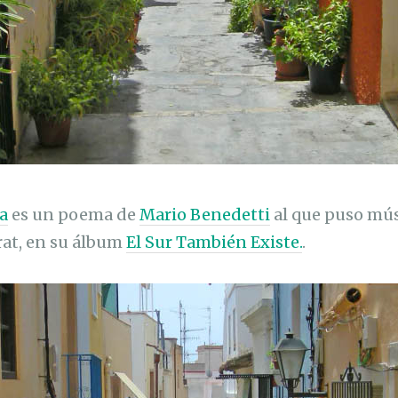
ía
es un poema de
Mario Benedetti
al que puso mús
rat, en su álbum
El Sur También Existe.
.