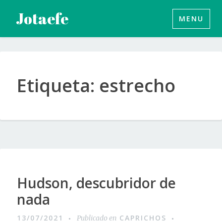
Saltar
Jotaefe
MENU
al
contenido
Etiqueta:
estrecho
Hudson, descubridor de
nada
13/07/2021
CAPRICHOS
Publicado en