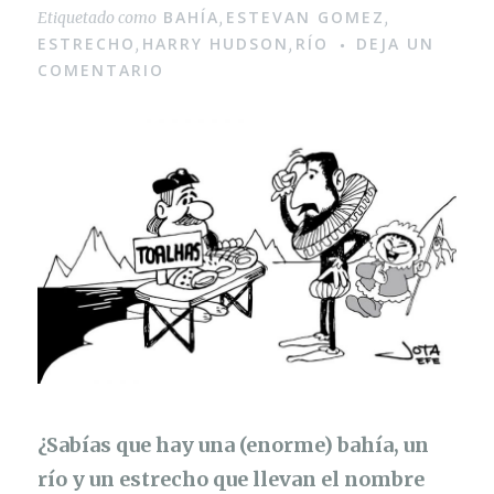
BAHÍA
ESTEVAN GOMEZ
Etiquetado como
,
,
ESTRECHO
HARRY HUDSON
RÍO
DEJA UN
,
,
COMENTARIO
¿Sabías que hay una (enorme) bahía, un
río y un estrecho que llevan el nombre