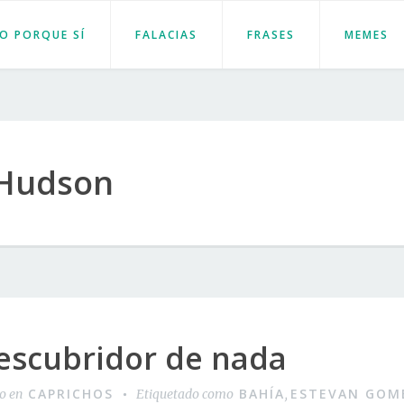
JO PORQUE SÍ
FALACIAS
FRASES
MEMES
 Hudson
escubridor de nada
CAPRICHOS
BAHÍA
ESTEVAN GOM
do en
Etiquetado como
,