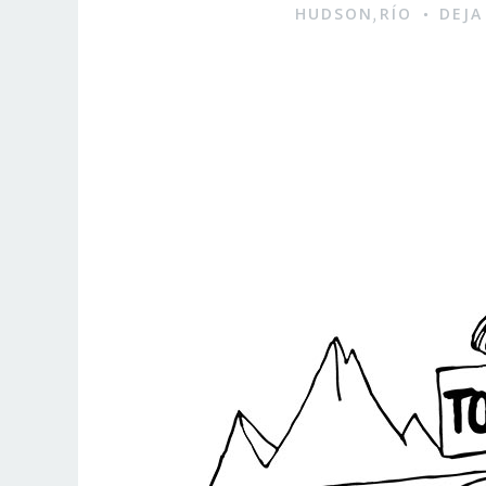
HUDSON
RÍO
DEJA
,