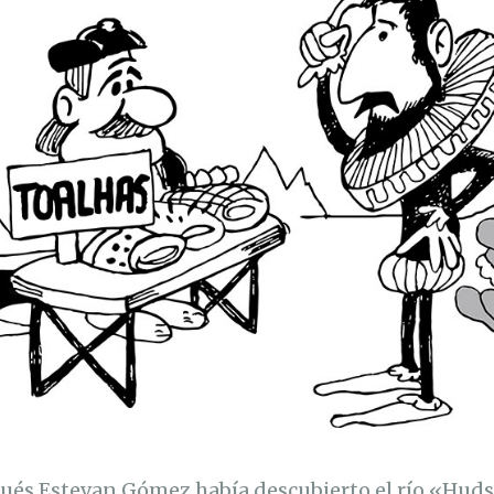
ugués Estevan Gómez había descubierto el río «Hud