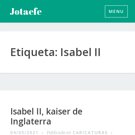
Saltar
Jotaefe
MENU
al
contenido
Etiqueta:
Isabel II
Isabel II, kaiser de
Inglaterra
04/05/2021
CARICATURAS
Publicado en