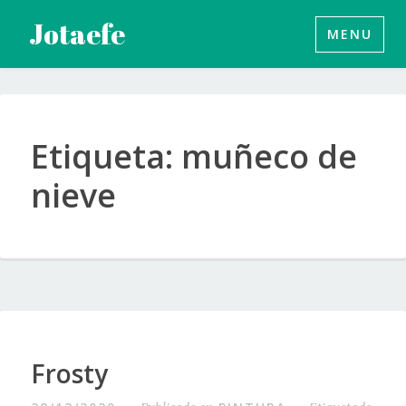
Saltar
Jotaefe
MENU
al
contenido
Etiqueta:
muñeco de
nieve
Frosty