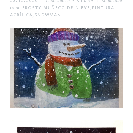
28/12/2020
PINTURA
Publicado en
Etiquetado
FROSTY
MUÑECO DE NIEVE
PINTURA
como
,
,
ACRÍLICA
SNOWMAN
,