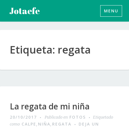
Saltar
Jotaefe
MENU
al
contenido
Etiqueta:
regata
La regata de mi niña
20/10/2017
FOTOS
Publicado en
Etiquetado
CALPE
NIÑA
REGATA
DEJA UN
como
,
,