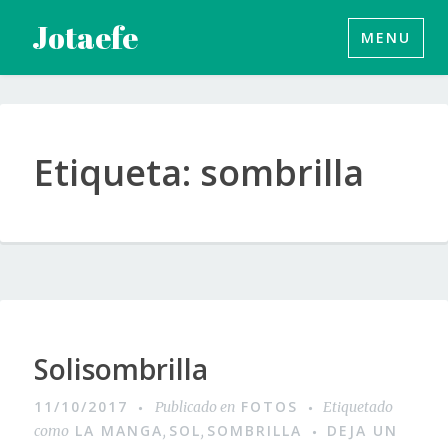
Saltar
Jotaefe
MENU
al
contenido
Etiqueta:
sombrilla
Solisombrilla
11/10/2017
FOTOS
Publicado en
Etiquetado
LA MANGA
SOL
SOMBRILLA
DEJA UN
como
,
,