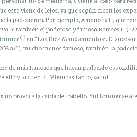
g personal, no de medicina, y viene al caso para re
que esto viene de lejos, ya que según creen los exp
e la padecieron. Por ejemplo, Amenofis II, que rein
tuvo. Y también el poderoso y famoso Ramsés II (1279-
(1)
 Brinner
en “Los Diez Mandamientos”. El sucesor
03 a.C.), mucho menos famoso, también la padeció
ero de más famosos que hayan padecido espondilit
e ello y lo cuento. Mientras tanto, salud.
tis no provoca la caída del cabello. Yul Brinner se af