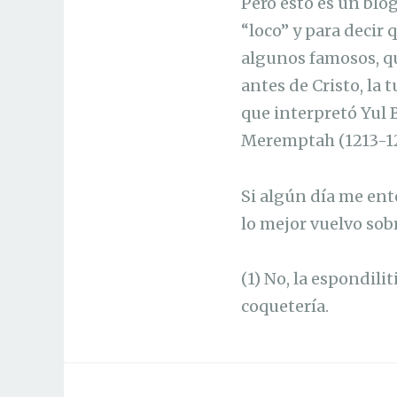
Pero esto es un blo
“loco” y para decir 
algunos famosos, qu
antes de Cristo, la 
que interpretó Yul
Meremptah (1213-12
Si algún día me ent
lo mejor vuelvo sobr
(1) No, la espondili
coquetería.