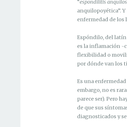
“
espondilitis anquilo
anquilopoyética”. Y 
enfermedad de los l
Espóndilo, del latín
es la inflamación -c
flexibilidad o movi
por dónde van los t
Es una enfermedad 
embargo, no es rara 
parece ser). Pero ha
de que sus síntomas
diagnosticados y se 