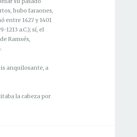
cordar su pasado
ertos, hubo faraones,
ó entre 1427 y 1401
1213 a.C.); sí, el
 de Ramsés,
.
is anquilosante, a
eitaba la cabeza por