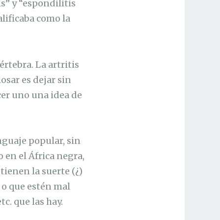
s” y “espondilitis
alificaba como la
rtebra. La artritis
osar es dejar sin
cer uno una idea de
guaje popular, sin
 en el África negra,
tienen la suerte (¿)
, o que estén mal
c. que las hay.