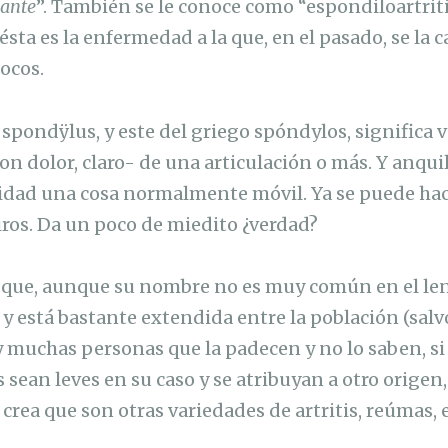
sante
”. También se le conoce como “espondiloartriti
ésta es la enfermedad a la que, en el pasado, se la c
ocos.
 spondÿlus, y este del griego spóndylos, significa vé
on dolor, claro- de una articulación o más. Y anquil
lidad una cosa normalmente móvil. Ya se puede ha
iros. Da un poco de miedito ¿verdad?
que, aunque su nombre no es muy común en el len
y está bastante extendida entre la población (salvo
y muchas personas que la padecen y no lo saben, si 
 sean leves en su caso y se atribuyan a otro origen
crea que son otras variedades de artritis, reúmas, et