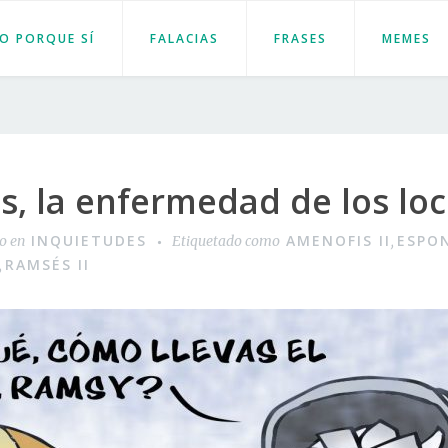
JO PORQUE SÍ
FALACIAS
FRASES
MEMES
is, la enfermedad de los lo
INQUIETUDES
AMENOFIS II
ESPON
do en
Etiquetado como
,
RAMSÉS II
,