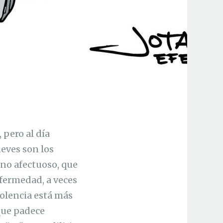
 pero al día
ueves son los
tono afectuoso, que
nfermedad, a veces
olencia está más
 que padece