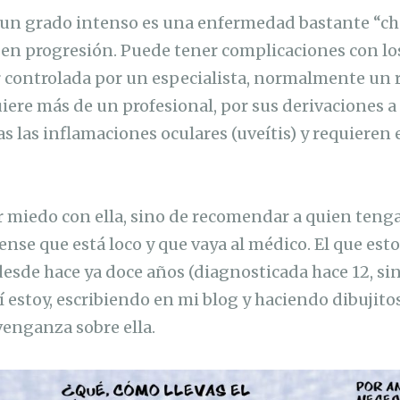
 un grado intenso es una enfermedad bastante “c
r en progresión. Puede tener complicaciones con los
r controlada por un especialista, normalmente un
iere más de un profesional, por sus derivaciones a
s las inflamaciones oculares (uveítis) y requieren e
r miedo con ella, sino de recomendar a quien teng
nse que está loco y que vaya al médico. El que esto
desde hace ya doce años (diagnosticada hace 12, si
í estoy, escribiendo en mi blog y haciendo dibujito
venganza sobre ella.