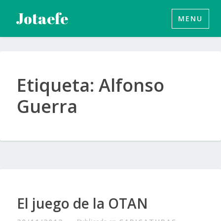
Saltar
Jotaefe
MENU
al
contenido
Etiqueta:
Alfonso
Guerra
El juego de la OTAN