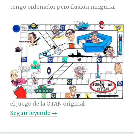
tengo ordenador pero ilusión ninguna.
el juego de la OTAN original
«
Seguir leyendo
→
E
l