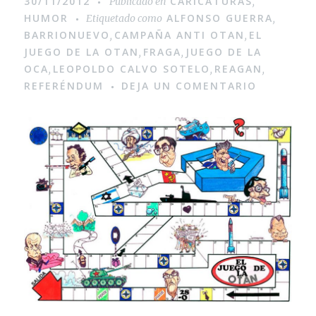
30/11/2012
CARICATURAS
Publicado en
,
HUMOR
ALFONSO GUERRA
Etiquetado como
,
BARRIONUEVO
CAMPAÑA ANTI OTAN
EL
,
,
JUEGO DE LA OTAN
FRAGA
JUEGO DE LA
,
,
OCA
LEOPOLDO CALVO SOTELO
REAGAN
,
,
,
REFERÉNDUM
DEJA UN COMENTARIO