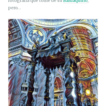
fotografía que tomé de su
Baldaquino
,
pero…