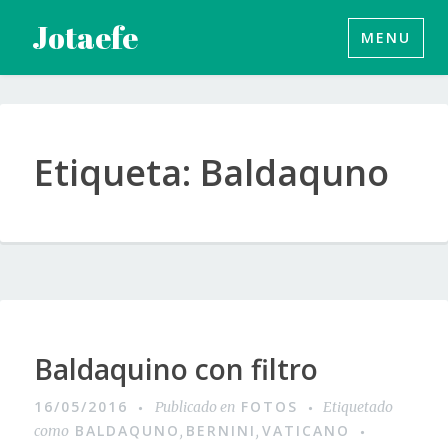
Saltar
Jotaefe
MENU
al
contenido
Etiqueta:
Baldaquno
Baldaquino con filtro
16/05/2016
FOTOS
Publicado en
Etiquetado
BALDAQUNO
BERNINI
VATICANO
como
,
,