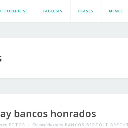
JO PORQUE SÍ
FALACIAS
FRASES
MEMES
s
ay bancos honrados
FOTOS
BANCOS
BERTOLT BRECH
do en
Etiquetado como
,