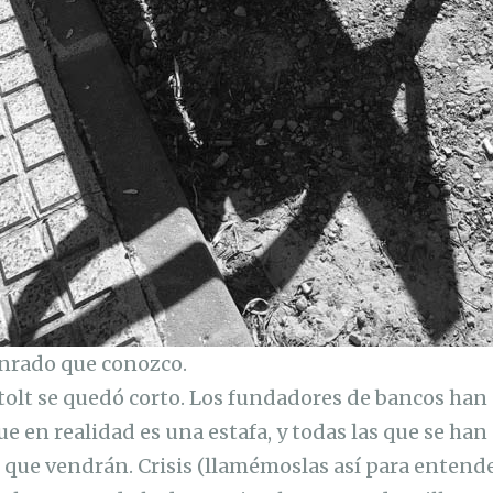
onrado que conozco.
tolt se quedó corto. Los fundadores de bancos han
ue en realidad es una estafa, y todas las que se ha
 que vendrán. Crisis (llamémoslas así para entend