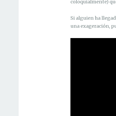
coloquialmente) que
Si alguien ha llegad
una exageración, pu