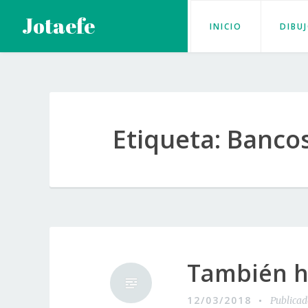
Saltar
Jotaefe
INICIO
DIBU
al
contenido
Etiqueta:
Banco
También h
12/03/2018
Publica