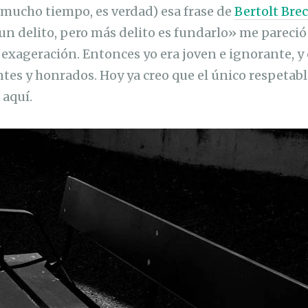
 mucho tiempo, es verdad) esa frase de
Bertolt Bre
un delito, pero más delito es fundarlo» me pareció
exageración. Entonces yo era joven e ignorante, y
tes y honrados. Hoy ya creo que el único respetable
 aquí.