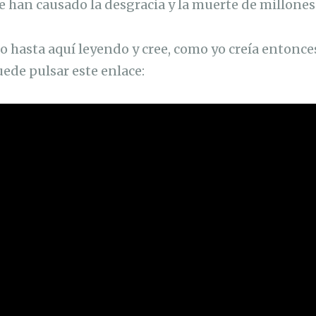
 han causado la desgracia y la muerte de millones
o hasta aquí leyendo y cree, como yo creía entonces
ede pulsar este enlace: