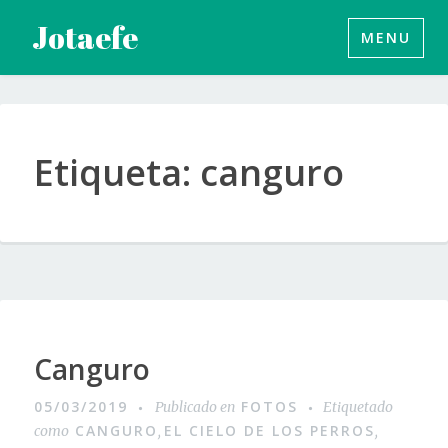
Saltar
Jotaefe
MENU
al
contenido
Etiqueta:
canguro
Canguro
05/03/2019
FOTOS
Publicado en
Etiquetado
CANGURO
EL CIELO DE LOS PERROS
como
,
,