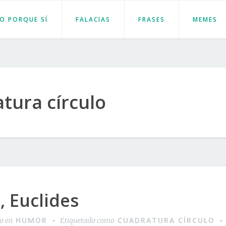
JO PORQUE SÍ
FALACIAS
FRASES
MEMES
tura círculo
, Euclides
HUMOR
CUADRATURA CÍRCULO
do en
Etiquetado como