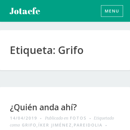
Saltar
Jotaefe
MENU
al
contenido
Etiqueta:
Grifo
¿Quién anda ahí?
14/04/2019
FOTOS
Publicado en
Etiquetado
GRIFO
ÍKER JIMÉNEZ
PAREIDOLIA
como
,
,