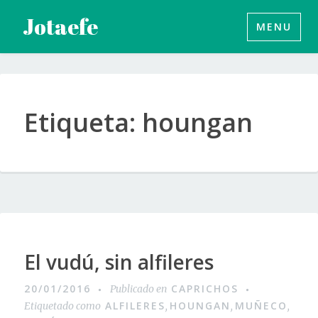
Saltar
Jotaefe
MENU
al
contenido
Etiqueta:
houngan
El vudú, sin alfileres
20/01/2016
CAPRICHOS
Publicado en
ALFILERES
HOUNGAN
MUÑECO
Etiquetado como
,
,
,