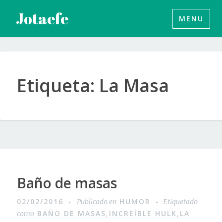
Saltar
Jotaefe
MENU
al
contenido
Etiqueta:
La Masa
Baño de masas
02/02/2016
HUMOR
Publicado en
Etiquetado
BAÑO DE MASAS
INCREÍBLE HULK
LA
como
,
,