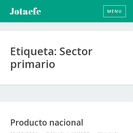
Saltar
Jotaefe
MENU
al
contenido
Etiqueta:
Sector
primario
Producto nacional