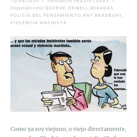
12/09/2020
INQUIETUDES
Publicado en
GEORGE ORWELL
MIRADAS
Etiquetado como
,
,
POLICÍA DEL PENSAMIENTO
RAY BRADBURY
,
,
VIOLENCIA MACHISTA
Como ya soy viejuno, o viejo directamente,