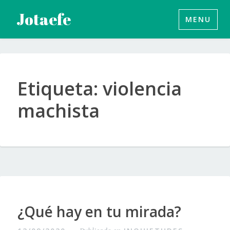
Saltar
Jotaefe
MENU
al
contenido
Etiqueta:
violencia
machista
¿Qué hay en tu mirada?