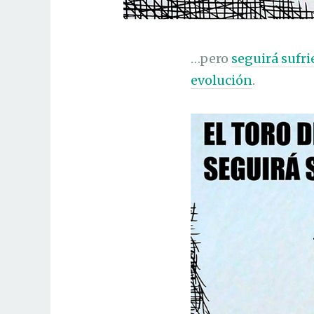
…pero
seguirá sufr
evolución
.