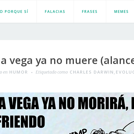
JO PORQUE SÍ
FALACIAS
FRASES
MEMES
 la vega ya no muere (alan
HUMOR
CHARLES DARWIN
EVOLU
do en
Etiquetado como
,