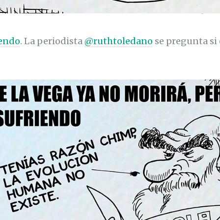
iendo
. La periodista
@ruthtoledano
se pregunta si