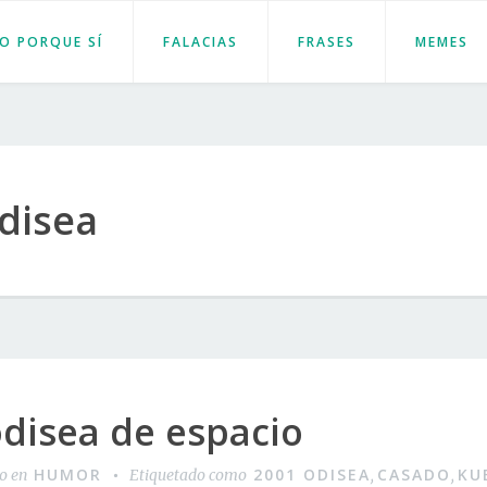
JO PORQUE SÍ
FALACIAS
FRASES
MEMES
disea
disea de espacio
HUMOR
2001 ODISEA
CASADO
KU
do en
Etiquetado como
,
,