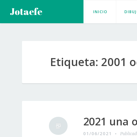
Saltar
Jotaefe
INICIO
DIBU
al
contenido
Etiqueta:
2001 o
2021 una o
01/06/2021
Publica