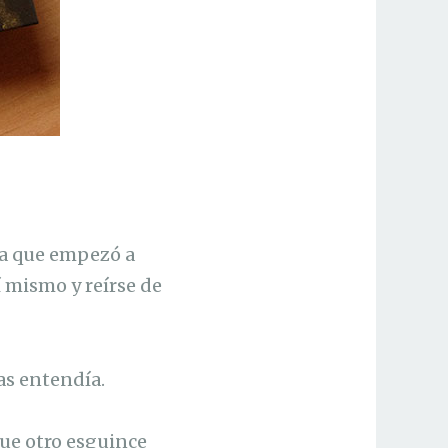
ta que empezó a
 mismo y reírse de
as entendía.
que otro esguince