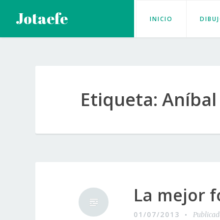
Saltar
Jotaefe
INICIO
DIBU
al
contenido
Etiqueta:
Aníbal
La mejor f
01/07/2013
Publica