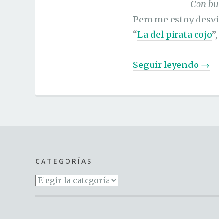
Con bu
Pero me estoy desvia
“
La del pirata cojo
”
«
Seguir leyendo
→
L
a
m
e
j
o
CATEGORÍAS
r
Categorías
f
o
r