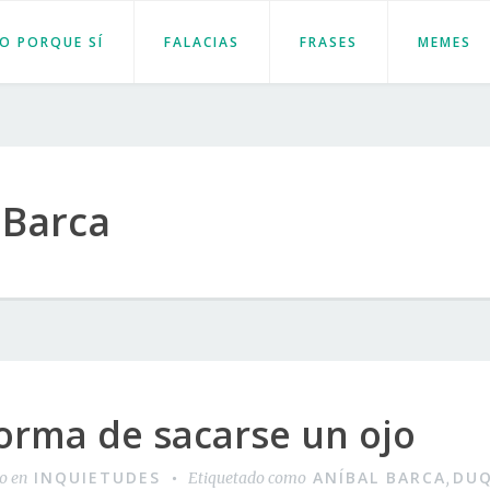
JO PORQUE SÍ
FALACIAS
FRASES
MEMES
 Barca
orma de sacarse un ojo
INQUIETUDES
ANÍBAL BARCA
DUQ
do en
Etiquetado como
,