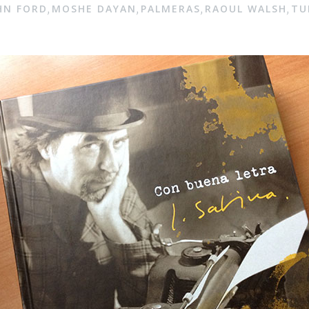
HN FORD
MOSHE DAYAN
PALMERAS
RAOUL WALSH
TU
,
,
,
,