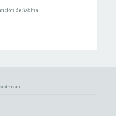
canción de Sabina
evante.com