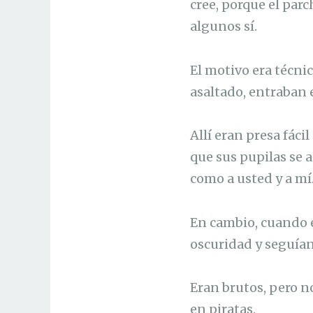
cree, porque el parc
algunos sí.
El motivo era técnic
asaltado, entraban 
Allí eran presa fá
que sus pupilas se 
como a usted y a mí
En cambio, cuando e
oscuridad y seguían
Eran brutos, pero n
en piratas.