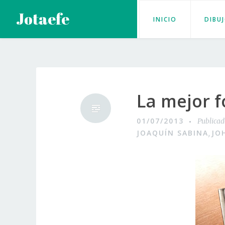
Saltar
Jotaefe
INICIO
DIBU
al
contenido
La mejor f
01/07/2013
Publica
JOAQUÍN SABINA
JO
,