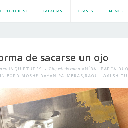
JO PORQUE SÍ
FALACIAS
FRASES
MEMES
orma de sacarse un ojo
INQUIETUDES
ANÍBAL BARCA
DUQ
do en
Etiquetado como
,
HN FORD
MOSHE DAYAN
PALMERAS
RAOUL WALSH
TU
,
,
,
,