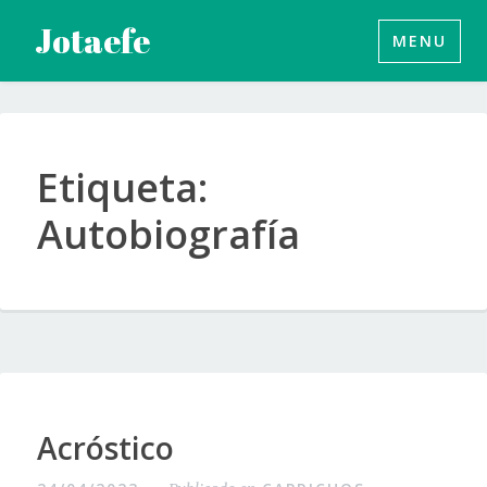
Saltar
Jotaefe
MENU
al
contenido
Etiqueta:
Autobiografía
Acróstico