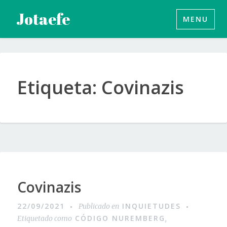
Saltar
Jotaefe
MENU
al
contenido
Etiqueta:
Covinazis
Covinazis
22/09/2021
INQUIETUDES
Publicado en
CÓDIGO NUREMBERG
Etiquetado como
,