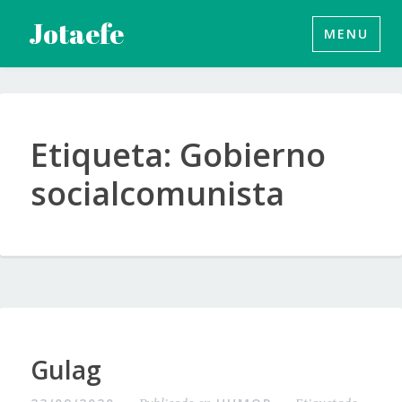
Saltar
Jotaefe
MENU
al
contenido
Etiqueta:
Gobierno
socialcomunista
Gulag