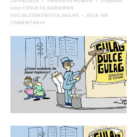
23/09/2020
HUMOR
Publicado en
Etiquetado
COVID19
GOBIERNO
como
,
SOCIALCOMUNISTA
GULAG
DEJA UN
,
COMENTARIO