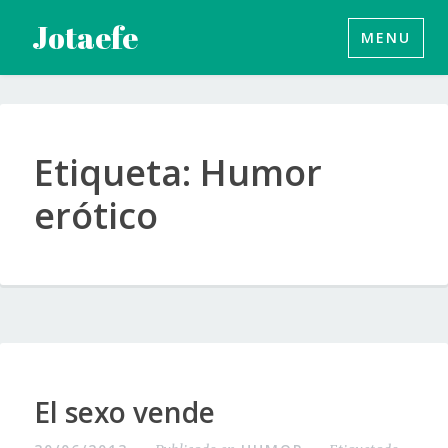
Saltar
Jotaefe
MENU
al
contenido
Etiqueta:
Humor
erótico
Galería
El sexo vende