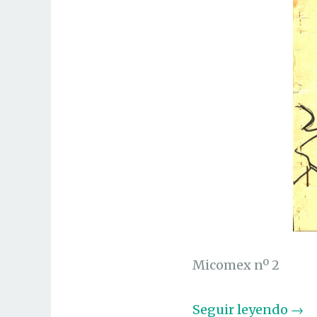
Micomex nº 2
«
Seguir leyendo
→