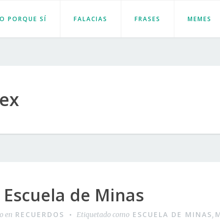
JO PORQUE SÍ
FALACIAS
FRASES
MEMES
ex
 Escuela de Minas
RECUERDOS
ESCUELA DE MINAS
do en
Etiquetado como
,