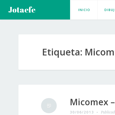
Saltar
Jotaefe
INICIO
DIBU
al
contenido
Etiqueta:
Micom
Micomex –
30/06/2013
Publica