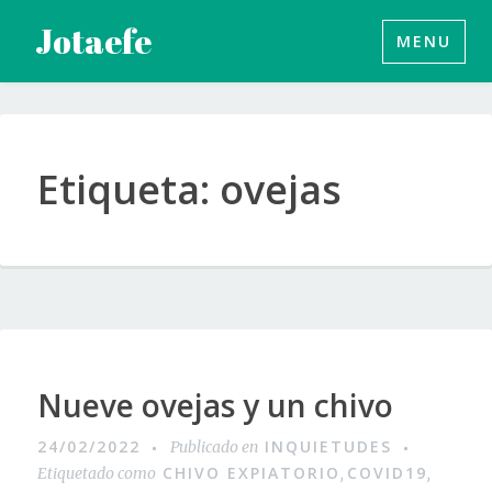
Saltar
Jotaefe
MENU
al
contenido
Etiqueta:
ovejas
Nueve ovejas y un chivo
24/02/2022
INQUIETUDES
Publicado en
CHIVO EXPIATORIO
COVID19
Etiquetado como
,
,