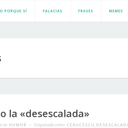
JO PORQUE SÍ
FALACIAS
FRASES
MEMES
s
o la «desescalada»
HUMOR
CEAUCESCU
DESESCALAD
do en
Etiquetado como
,