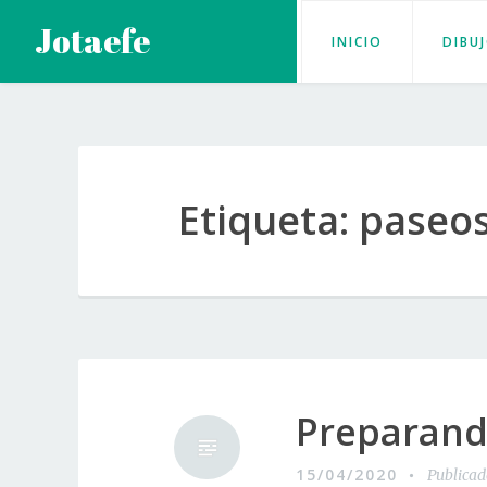
Saltar
Jotaefe
INICIO
DIBU
al
contenido
Etiqueta:
paseo
Preparand
15/04/2020
Publica