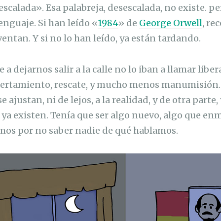
scalada». Esa palabreja, desescalada, no existe. pe
enguaje. Si han leído «
1984
» de
George Orwell
, re
entan. Y si no lo han leído, ya están tardando.
 a dejarnos salir a la calle no lo iban a llamar liber
libertamiento, rescate, y mucho menos manumisión.
 ajustan, ni de lejos, a la realidad, y de otra part
ya existen. Tenía que ser algo nuevo, algo que en
mos por no saber nadie de qué hablamos.