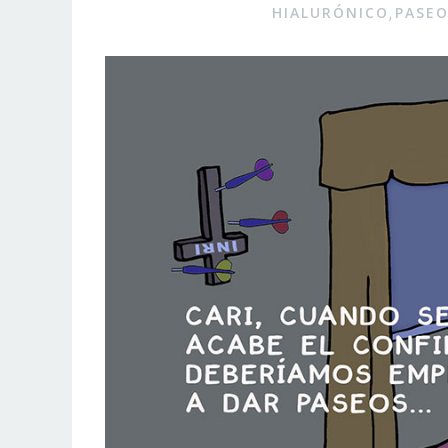
HIALURÓNICO
PASE
,