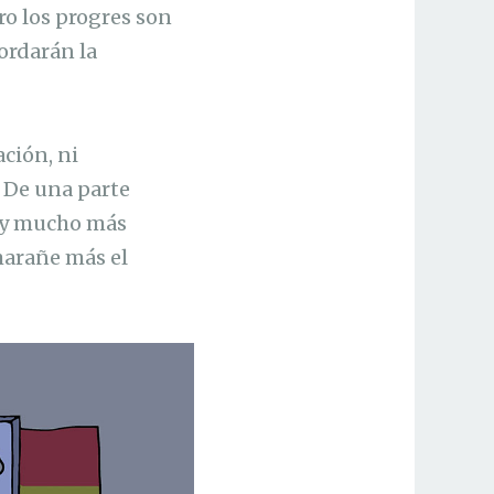
ro los progres son
cordarán la
ación, ni
 De una parte
e, y mucho más
marañe más el