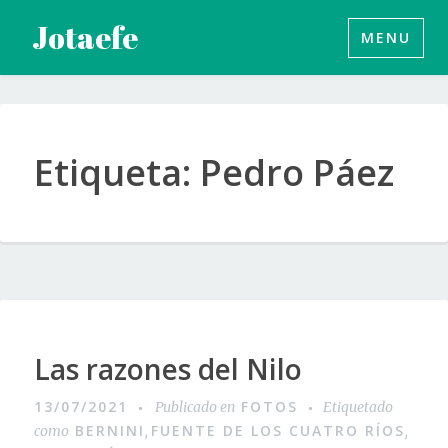
Saltar
Jotaefe
MENU
al
contenido
Etiqueta:
Pedro Páez
Las razones del Nilo
13/07/2021
FOTOS
Publicado en
Etiquetado
BERNINI
FUENTE DE LOS CUATRO RÍOS
como
,
,