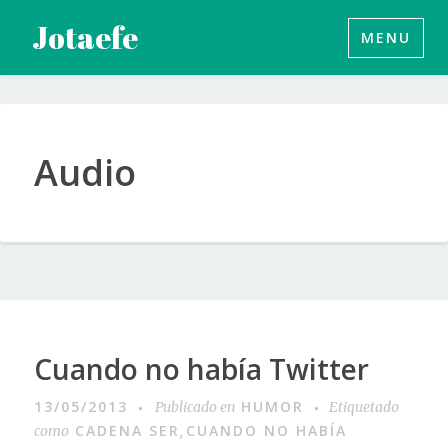
Saltar
Jotaefe
MENU
al
contenido
Audio
Cuando no había Twitter
13/05/2013
HUMOR
Publicado en
Etiquetado
CADENA SER
CUANDO NO HABÍA
como
,