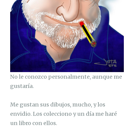
No le conozco personalmente, aunque me
gustaría.
Me gustan sus dibujos, mucho, y los
envidio. Los colecciono y un día me haré
un libro con ellos.