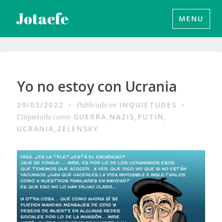
Saltar
Jotaefe
MENU
al
contenido
Yo no estoy con Ucrania
29/03/2022
INQUIETUDES
Publicado en
GUERRA
NAZIS
PUTIN
Etiquetado como
,
,
,
UCRANIA
ZELENSKY
,