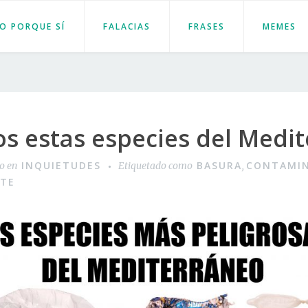
JO PORQUE SÍ
FALACIAS
FRASES
MEMES
s estas especies del Medit
INQUIETUDES
BASURA
CONTAMI
do en
Etiquetado como
,
TE