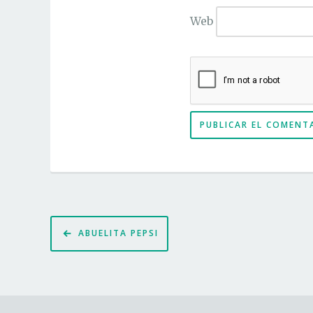
Web
Navegación
ABUELITA PEPSI
de
entradas