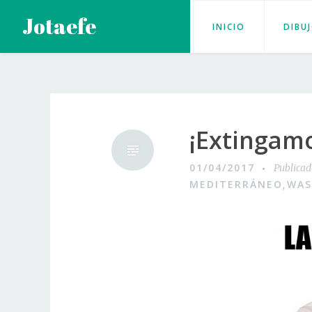
Saltar
Jotaefe
INICIO
DIBU
al
contenido
¡Extingamo
01/04/2017
Publica
MEDITERRÁNEO
WAS
,