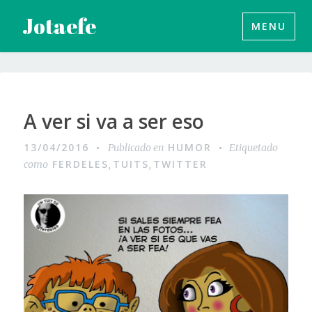
Saltar
Jotaefe
MENU
al
contenido
A ver si va a ser eso
13/04/2016
HUMOR
Publicado en
Etiquetado
FERDELES
TUITS
TWITTER
como
,
,