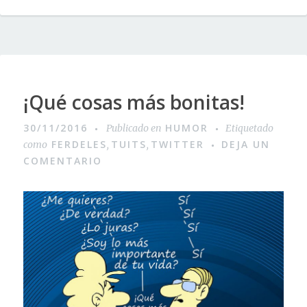
¡Qué cosas más bonitas!
30/11/2016
HUMOR
Publicado en
Etiquetado
FERDELES
TUITS
TWITTER
DEJA UN
como
,
,
COMENTARIO