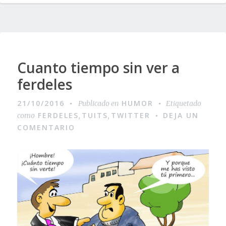
Cuanto tiempo sin ver a
ferdeles
21/10/2016
HUMOR
Publicado en
Etiquetado
FERDELES
TUITS
TWITTER
DEJA UN
como
,
,
COMENTARIO