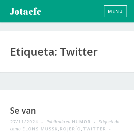
Saltar
Jotaefe
MENU
al
contenido
Etiqueta:
Twitter
Se van
27/11/2024
HUMOR
Publicado en
Etiquetado
ELONS MUSSK
ROJERÍO
TWITTER
como
,
,