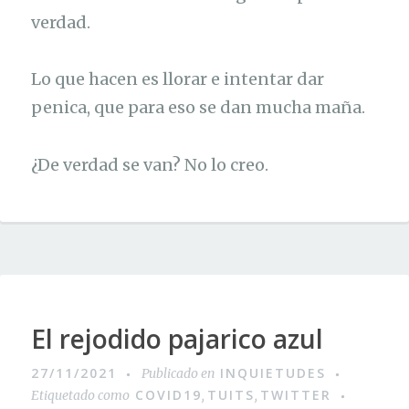
verdad.
Lo que hacen es llorar e intentar dar
penica, que para eso se dan mucha maña.
¿De verdad se van? No lo creo.
El rejodido pajarico azul
27/11/2021
INQUIETUDES
Publicado en
COVID19
TUITS
TWITTER
Etiquetado como
,
,