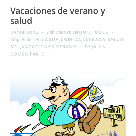
Vacaciones de verano y
salud
04/08/2013
INQUIETUDES
Publicado en
AGUA
COMIDA
LLEGADA
SALUD
Etiquetado como
,
,
,
,
SOL
VACACIONES
VERANO
DEJA UN
,
,
COMENTARIO