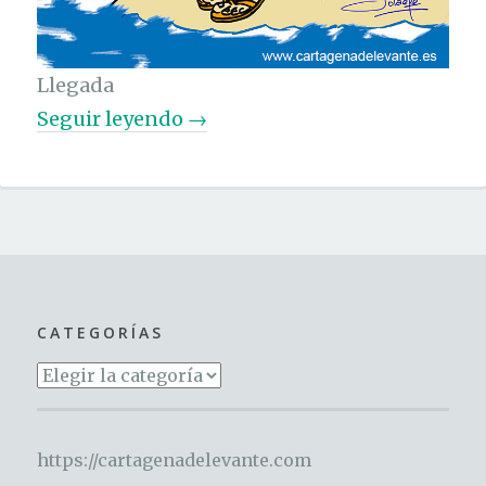
Llegada
«
Seguir leyendo
→
V
a
c
a
c
i
CATEGORÍAS
o
Categorías
n
e
s
https://cartagenadelevante.com