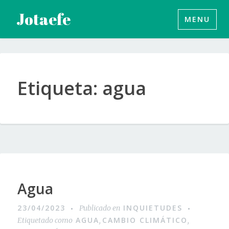
Saltar
Jotaefe
MENU
al
contenido
Etiqueta:
agua
Agua
23/04/2023
INQUIETUDES
Publicado en
AGUA
CAMBIO CLIMÁTICO
Etiquetado como
,
,