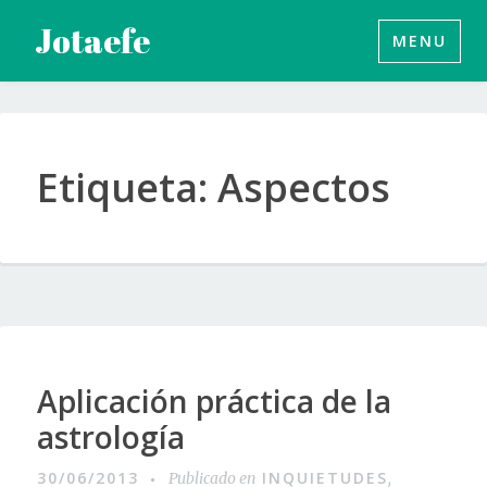
Saltar
Jotaefe
MENU
al
contenido
Etiqueta:
Aspectos
Aplicación práctica de la
astrología
30/06/2013
INQUIETUDES
Publicado en
,