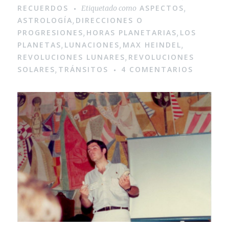
RECUERDOS
ASPECTOS
Etiquetado como
,
ASTROLOGÍA
DIRECCIONES O
,
PROGRESIONES
HORAS PLANETARIAS
LOS
,
,
PLANETAS
LUNACIONES
MAX HEINDEL
,
,
,
REVOLUCIONES LUNARES
REVOLUCIONES
,
SOLARES
TRÁNSITOS
4 COMENTARIOS
,