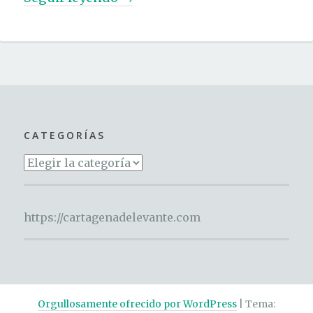
A
p
l
i
c
a
CATEGORÍAS
c
Categorías
i
ó
n
https://cartagenadelevante.com
p
r
á
c
Orgullosamente ofrecido por WordPress
|
Tema: