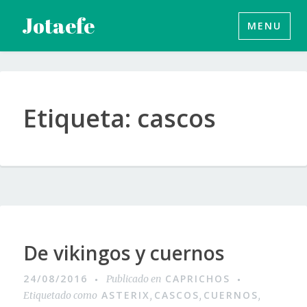
Saltar
Jotaefe
MENU
al
contenido
Etiqueta:
cascos
De vikingos y cuernos
24/08/2016
CAPRICHOS
Publicado en
ASTERIX
CASCOS
CUERNOS
Etiquetado como
,
,
,