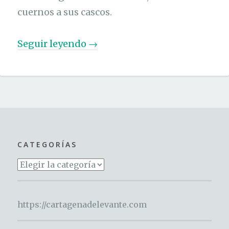
cuernos a sus cascos.
«
Seguir leyendo
→
D
e
v
i
k
i
CATEGORÍAS
n
Categorías
g
o
s
https://cartagenadelevante.com
y