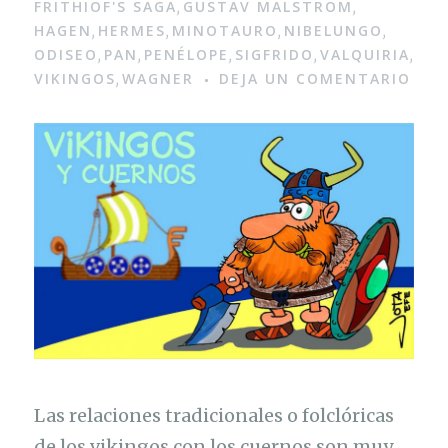
FRITHIOF'S SAGA
GUSTAV MALSTROM
,
,
HAGEN
HERMES
MINOTAURO
NIBELUNGO
,
,
,
,
ODISEO
PAN
PENÉLOPE
SIGFRIDO
VALQUIRIA
,
,
,
,
,
VIKINGOS
WAGNER
DEJA UN COMENTARIO
,
Las relaciones tradicionales o folclóricas
de los vikingos con los cuernos son muy