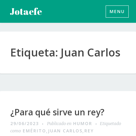
Saltar
Jotaefe
MENU
al
contenido
Etiqueta:
Juan Carlos
¿Para qué sirve un rey?
29/06/2023
HUMOR
Publicado en
Etiquetado
EMÉRITO
JUAN CARLOS
REY
como
,
,