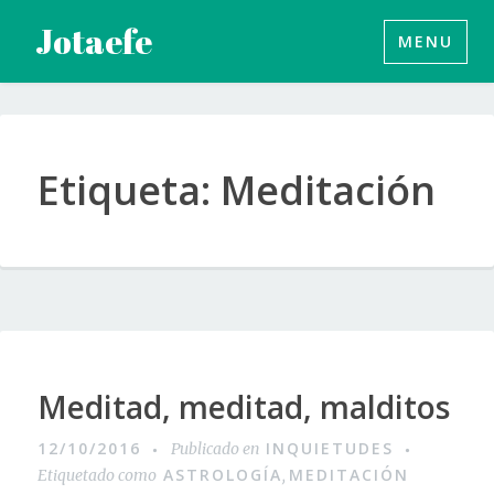
Saltar
Jotaefe
MENU
al
contenido
Etiqueta:
Meditación
Meditad, meditad, malditos
12/10/2016
INQUIETUDES
Publicado en
ASTROLOGÍA
MEDITACIÓN
Etiquetado como
,