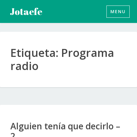
Saltar
Jotaefe
MENU
al
contenido
Etiqueta:
Programa
radio
Alguien tenía que decirlo –
2