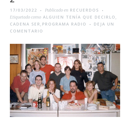
17/03/2022
RECUERDOS
Publicado en
ALGUIEN TENÍA QUE DECIRLO
Etiquetado como
,
CADENA SER
PROGRAMA RADIO
DEJA UN
,
COMENTARIO