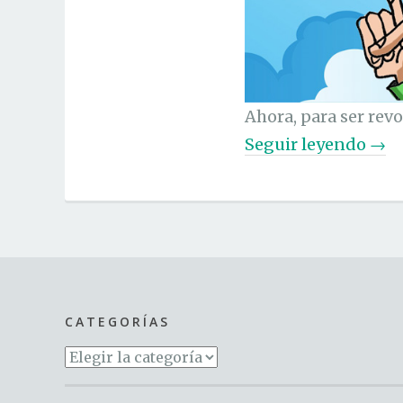
Ahora, para ser rev
«
Seguir leyendo
→
F
i
r
m
a
a
CATEGORÍAS
q
Categorías
u
í