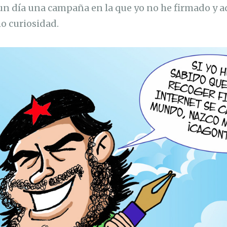
un día una campaña en la que yo no he firmado y 
o curiosidad.