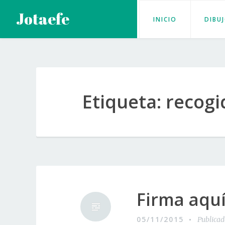
Saltar
Jotaefe
INICIO
DIBU
al
contenido
Etiqueta:
recogi
Firma aquí
05/11/2015
Publica