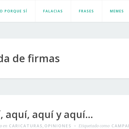
JO PORQUE SÍ
FALACIAS
FRASES
MEMES
da de firmas
, aquí, aquí y aquí…
CARICATURAS
OPINIONES
CAMPA
do en
,
Etiquetado como