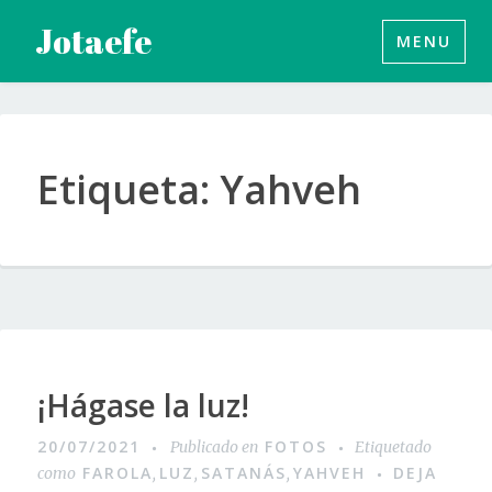
Saltar
Jotaefe
MENU
al
contenido
Etiqueta:
Yahveh
¡Hágase la luz!
20/07/2021
FOTOS
Publicado en
Etiquetado
FAROLA
LUZ
SATANÁS
YAHVEH
DEJA
como
,
,
,