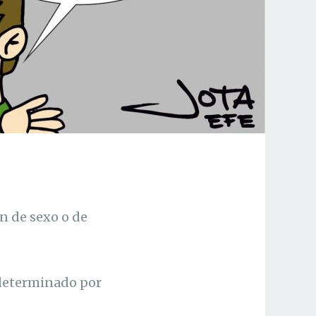
n de sexo o de
 determinado por