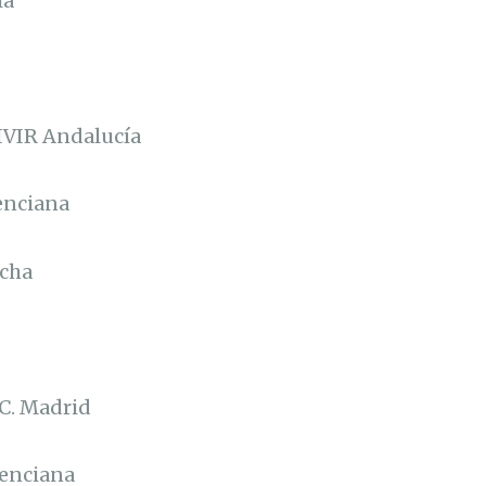
ía
VIR Andalucía
enciana
ncha
C. Madrid
lenciana