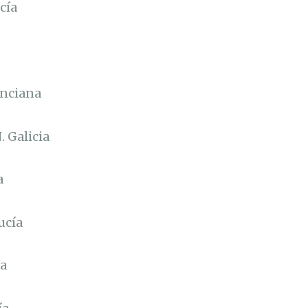
cía
enciana
 Galicia
a
ucía
a