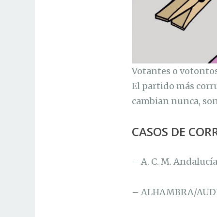
Votantes o votonto
El partido más corr
cambian nunca, so
CASOS DE CORRU
– A. C. M. Andalucí
– ALHAMBRA/AUDI